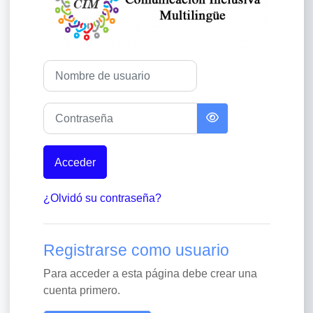
Saltar a creación de una nueva cuenta
Nombre de usuario
Contraseña
Acceder
¿Olvidó su contraseña?
Registrarse como usuario
Para acceder a esta página debe crear una
cuenta primero.